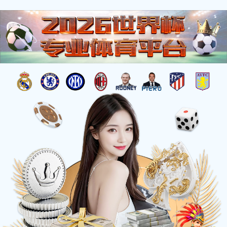
注册入口
全天更新 ·
开云线上下载
赛事实时同步
无论您身在何处，
开云线上下载APP
为您带来高
速、高清、稳定的观赛体验。
下载客户端
网页端访问