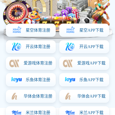
杨力维三分命中率回调至29%，女
篮亚洲杯后卫线火力如何补强？