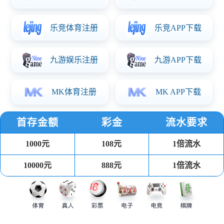
与第三方技术支持商（如推送、云服务）合作时
法律法规要求或监管部门依法调取
五、信息保护措施
平台采用多重防护机制确保开云线上下载服务中您的数据安全，
包括但不限于：
HTTPS 加密传输
权限分级与访问控制
系统审计与异常行为识别
六、用户权利
您拥有以下数据权利：
访问、更正、删除个人信息
申请注销账户或停止使用服务
关闭授权功能如位置服务或通知