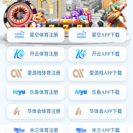
罚球12中2！见证历史！NBA季后
赛最差纪录