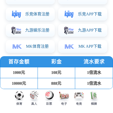
2026-05-25 23:12
57 次阅读
首页
/
体育头条
在NBA季后赛的历史长河中，无数经典对决与英雄时
刻被球迷铭记，但有些夜晚，却因令人难以置信的低
迷表现而载入史册。就在今天结束的一场季后赛较量
中，某支球队在罚球线上交出了12投仅2中的尴尬成
绩单，直接刷新了NBA季后赛罚球命中率的最差纪
录。这一触目惊心的数据，不仅让现场观众瞠目结
舌，更在赛后引发了关于球员心理素质与基本功的激
烈讨论。
罚球线上的灾难：12中2如何改写历