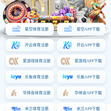
萨巴伦卡硬地转红土适应期缩短，
法网赔率紧追斯瓦泰克