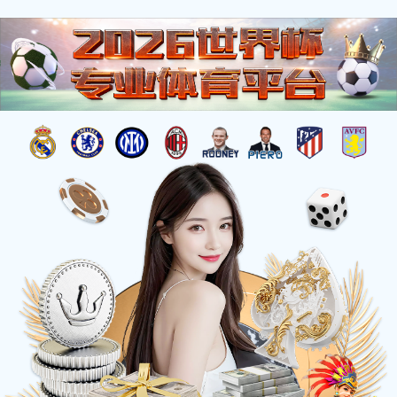
注册入口
全天更新 ·
开云线上下载
赛
事实时同步
无论您身在何处，
开云线上下载APP
为您带来高
速、高清、稳定的观赛体验。
下载客户端
网页端访问