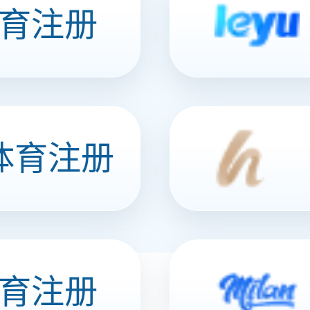
军终极预测：绿军与
拜仁德甲12连冠遭终结，勒
沃库森以不
-05
推荐
2026-07-20
推荐
联系我们
support@qiaosongzx.com
开
家
业