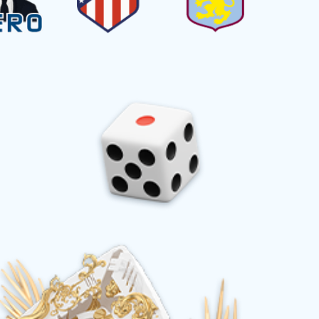
给自足模式迥异
广泛关注。从截胡竞争
歇。与此形成鲜明对比的
进上的策略差异，耐人