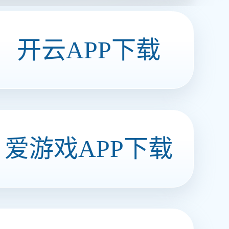
撞，正为中国篮球的发
下一篇：
勒沃库森科隆升级德比演变成红牌
4