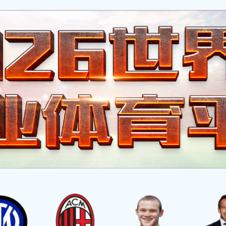
全天更新 ·
开
无论您身在何处，
开云线上下
观赛体验。
下载客户端
网页