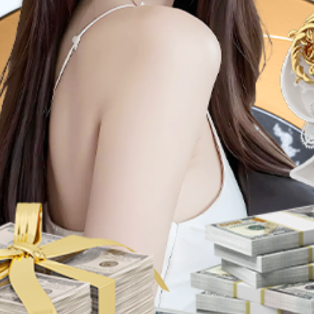
胡”哲学：以快制胜，弥补即战力
远的引援动作频频见诸报端。当外界普遍认为某位锋线悍将会加
成“截胡”，将球员带入宏远阵营。这种“截胡动作”的背后，是
鹏等老将的逐渐淡出，球队急需中生代球员填补阵容深度。朱芳
自由球员市场上屡次扮演“终结者”角色。例如，在争夺一名在
口期迅速行动，用更具诚意的合同和球队的冠军底蕴优势，最终
动作”，虽然让部分竞争对手感到无奈，却实打实地提升了广东
更多选择。
“青训堡垒”：立足长远，铸造自家血
的“买买买”不同，新疆广汇男篮则选择了一条更为沉静的道路
新疆队的训练馆里，一批又一批从各级梯队选拔上来的年轻球员
已经运行多年，从早期为一线队输送核心骨干，到如今各年龄段