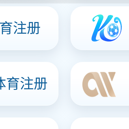
的引援效率，或许能在总冠军的争夺中走得更远。两种模式的碰
本。
#3
#