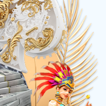
盟另一支球队时，朱芳
宏远对即战力的迫切需
雨利用其丰富的圈内人
海外联赛效力的后卫时，
打动了球员本人。这种
宏远的阵容厚度，为下赛
脉
——深耕青训体系。当朱
正挥汗如雨。新疆广汇的
的国手级球员层出不穷，