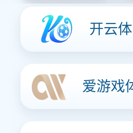
同时，适当借鉴宏远
展提供了多样化的范
上一篇：
CBA总决赛第三场裁判多次漏判 广…
热榜精选
#1
#2