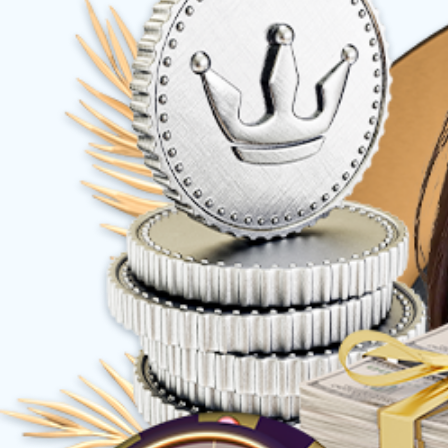
寻味。
朱芳雨的“截
休赛期以来，广东宏
雨却总能出其不意地完
求。随着易建联和周
脉和果断的决策力，在
宏远管理层在谈判窗
不按常理出牌的“截胡
季的多线作战提供了
新疆广汇的
与广东宏远在转会市场
芳雨忙于“截胡”时，
“青训自给自足”模式