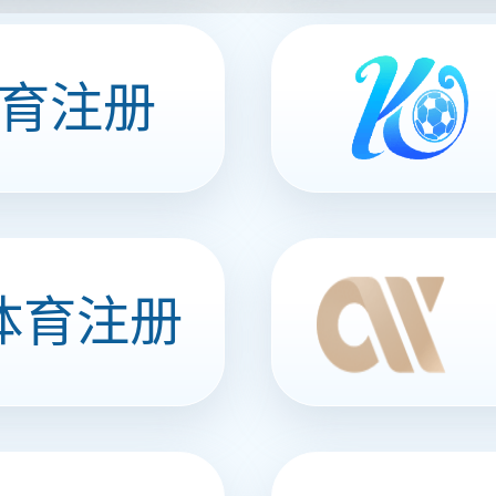
#3
#
火传百年 红色长汀
冈萨洛·米罗明确表示：_我喜
欢皇马
-29
推荐
2026-06-09
推荐