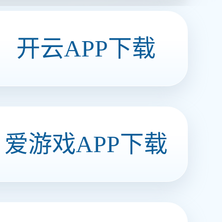
下一篇：
亚历山大单打得分率超1.2分，雷霆
4
太阳三巨头磨合困局：杜兰特
35岁高龄
2026-05-24
推荐